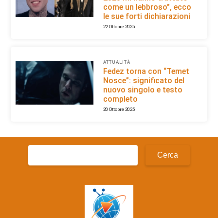
come un lebbroso”, ecco
le sue forti dichiarazioni
22 Ottobre 2025
ATTUALITÀ
Fedez torna con “Temet
Nosce”: significato del
nuovo singolo e testo
completo
20 Ottobre 2025
Ricerca
per: