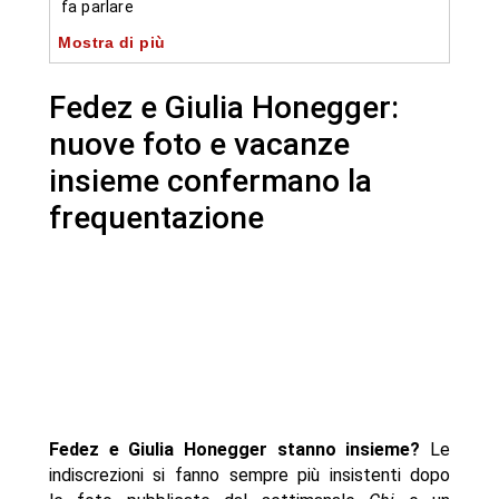
fa parlare
Mostra di più
-- La ragazza misteriosa nel post di Fedez è Giulia
Honegger
Fedez e Giulia Honegger:
-- Chi è Giulia Honegger, la nuova frequentazione
di Fedez
nuove foto e vacanze
- Autore
insieme confermano la
frequentazione
Fedez e Giulia Honegger stanno insieme?
Le
indiscrezioni si fanno sempre più insistenti dopo