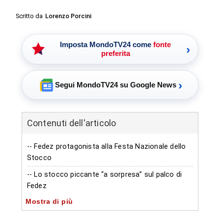
Scritto da
Lorenzo Porcini
Imposta MondoTV24 come
fonte
›
preferita
›
Segui MondoTV24 su Google News
Contenuti dell'articolo
-- Fedez protagonista alla Festa Nazionale dello
Stocco
-- Lo stocco piccante “a sorpresa” sul palco di
Fedez
Mostra di più
-- Un sorso d’acqua e si riparte
-- Tradizione e musica sotto le stelle