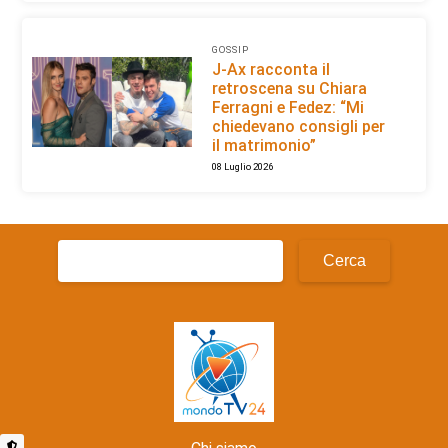
GOSSIP
J-Ax racconta il
retroscena su Chiara
Ferragni e Fedez: “Mi
chiedevano consigli per
il matrimonio”
08 Luglio 2026
Ricerca
per: