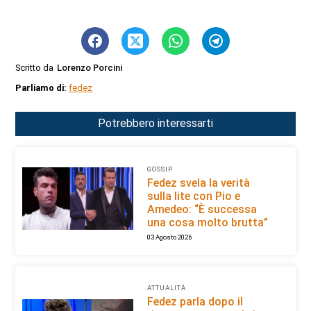
Scritto da
Lorenzo Porcini
Parliamo di:
fedez
Potrebbero interessarti
GOSSIP
Fedez svela la verità
sulla lite con Pio e
Amedeo: “È successa
una cosa molto brutta”
03 Agosto 2026
ATTUALITÀ
Fedez parla dopo il