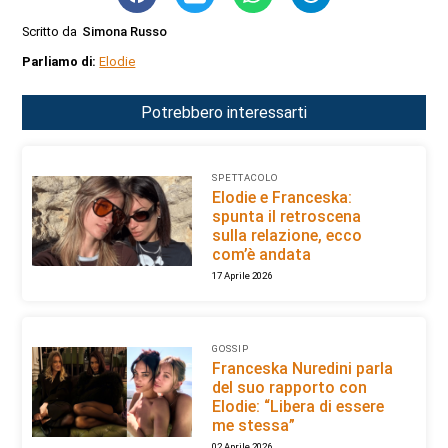
Scritto da
Simona Russo
Parliamo di:
Elodie
Potrebbero interessarti
SPETTACOLO
Elodie e Franceska:
spunta il retroscena
sulla relazione, ecco
com’è andata
17 Aprile 2026
GOSSIP
Franceska Nuredini parla
del suo rapporto con
Elodie: “Libera di essere
me stessa”
02 Aprile 2026