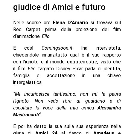
giudice di Amici e futuro
Nelle scorse ore
Elena D’Amario
si trovava sul
Red Carpet prima della proiezione del film
d’animazione
Elio
.
E così
Comingsoon.it
l’ha intervistata,
chiedendole innanzitutto qual è il suo rapporto
con l’ignoto e il mondo extraterrestre, visto che
il film
Elio
targato Disney Pixar parla di identità,
famiglia e accettazione in una chiave
intergalattica:
“Mi incuriosisce tantissimo, non mi fa paura
l’ignoto. Non vedo l’ora di guardarlo e di
ascoltare la voce della mia amica
Alessandra
Mastronardi
“
.
E poi ha detto la sua sulla sua esperienza nella
giuria di
Amici 24
al fianco di
Amadeus
e