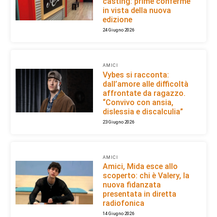
casting: prime conferme
in vista della nuova
edizione
24 Giugno 2026
AMICI
Vybes si racconta:
dall’amore alle difficoltà
affrontate da ragazzo.
“Convivo con ansia,
dislessia e discalculia”
23 Giugno 2026
AMICI
Amici, Mida esce allo
scoperto: chi è Valery, la
nuova fidanzata
presentata in diretta
radiofonica
14 Giugno 2026