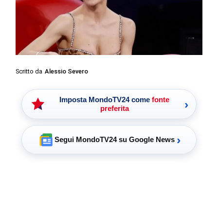
Scritto da
Alessio Severo
Imposta MondoTV24 come
fonte
›
preferita
›
Segui MondoTV24 su Google News