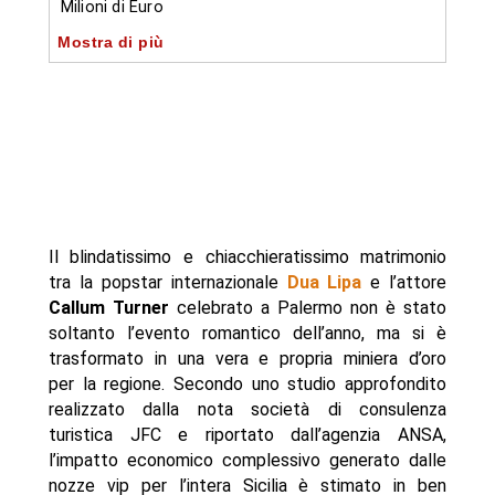
Milioni di Euro
Mostra di più
- I dati nel dettaglio del matrimonio di Dua Lipa:
parla Massimo Feruzzi (JFC)
- Tra polemiche cittadine e il rischio “Effetto
Cartolina”
- Autore
Il blindatissimo e chiacchieratissimo matrimonio
tra la popstar internazionale
Dua Lipa
e l’attore
Callum Turner
celebrato a Palermo non è stato
soltanto l’evento romantico dell’anno, ma si è
trasformato in una vera e propria miniera d’oro
per la regione. Secondo uno studio approfondito
realizzato dalla nota società di consulenza
turistica JFC e riportato dall’agenzia ANSA,
l’impatto economico complessivo generato dalle
nozze vip per l’intera Sicilia è stimato in ben