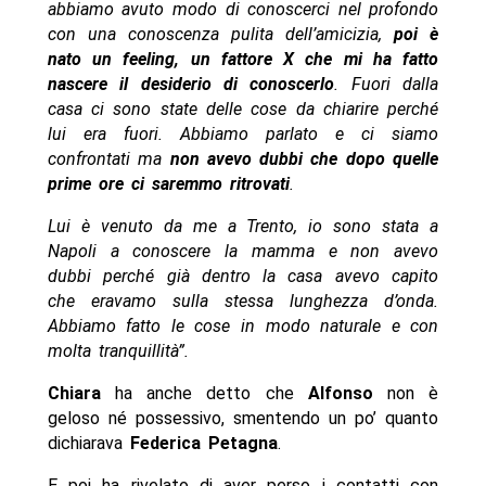
abbiamo avuto modo di conoscerci nel profondo
con una conoscenza pulita dell’amicizia,
poi è
nato un feeling, un fattore X che mi ha fatto
nascere il desiderio di conoscerlo
. Fuori dalla
casa ci sono state delle cose da chiarire perché
lui era fuori. Abbiamo parlato e ci siamo
confrontati ma
non avevo dubbi che dopo quelle
prime ore ci saremmo ritrovati
.
Lui è venuto da me a Trento, io sono stata a
Napoli a conoscere la mamma e non avevo
dubbi perché già dentro la casa avevo capito
che eravamo sulla stessa lunghezza d’onda.
Abbiamo fatto le cose in modo naturale e con
molta tranquillità”.
Chiara
ha anche detto che
Alfonso
non è
geloso né possessivo, smentendo un po’ quanto
dichiarava
Federica Petagna
.
E poi ha rivelato di aver perso i contatti con