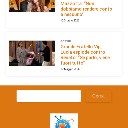
Mazzotta: “Non
dobbiamo rendere conto
a nessuno”
12 Giugno 2026
GOSSIP
Grande Fratello Vip,
Lucia esplode contro
Renato: “Se parlo, viene
fuori tutto”
17 Maggio 2026
Ricerca
per: