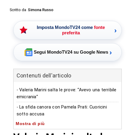
Scritto da
Simona Russo
Imposta MondoTV24 come
fonte
›
preferita
›
Segui MondoTV24 su Google News
Contenuti dell'articolo
- Valeria Marini salta le prove: “Avevo una terribile
emicrania”
- La sfida canora con Pamela Prati: Cuoricini
sotto accusa
Mostra di più
- Marini si giustifica: “Sono stata la prima a
esibirmi, votate me!”