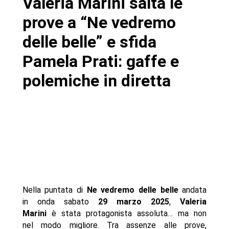
Valeria Marini salta le
- Valeria Marini, tra gaffe e protagonismo
prove a “Ne vedremo
- Autore
delle belle” e sfida
Pamela Prati: gaffe e
polemiche in diretta
Nella puntata di
Ne vedremo delle belle
andata
in onda sabato
29 marzo 2025
,
Valeria
Marini
è stata protagonista assoluta… ma non
nel modo migliore. Tra assenze alle prove,