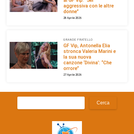
al GF Vip: “Sei
aggressiva con le altre
donne”
28 Aprile 2026
GRANDE FRATELLO
GF Vip, Antonella Elia
stronca Valeria Marini e
la sua nuova
canzone ‘Divina’: “Che
orrore”
27 Aprile 2026
Ricerca
per: