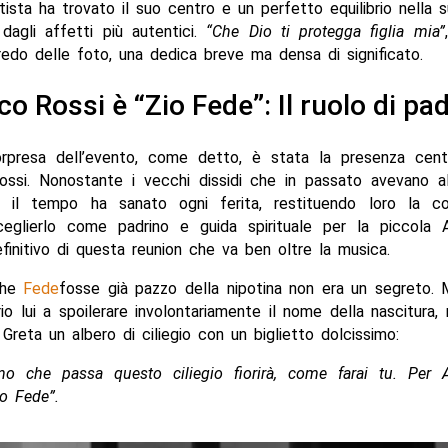
artista ha trovato il suo centro e un perfetto equilibrio nella
dagli affetti più autentici.
“Che Dio ti protegga figlia mia”
redo delle foto, una dedica breve ma densa di significato.
co Rossi è “Zio Fede”: Il ruolo di pa
rpresa dell’evento, come detto, è stata la presenza centr
ossi. Nonostante i vecchi dissidi che in passato avevano al
i, il tempo ha sanato ogni ferita, restituendo loro la co
eglierlo come padrino e guida spirituale per la piccola 
finitivo di questa reunion che va ben oltre la musica.
 che
Fede
fosse già pazzo della nipotina non era un segreto. 
io lui a spoilerare involontariamente il nome della nascitura,
Greta un albero di ciliegio con un biglietto dolcissimo:
no che passa questo ciliegio fiorirà, come farai tu. Per 
o Fede”.