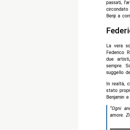
passati, l’
circondato 
Benji a cor
Federi
La vera so
Federico R
due artist
sempre. Sc
suggello de
In realtà,
stato propr
Benjamin e 
“Ogni an
amore. Zi