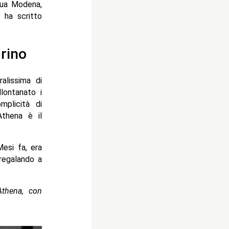
 sua Modena,
, ha scritto
drino
alissima di
lontanato i
mplicità di
Athena è il
Mesi fa, era
 regalando a
Athena, con