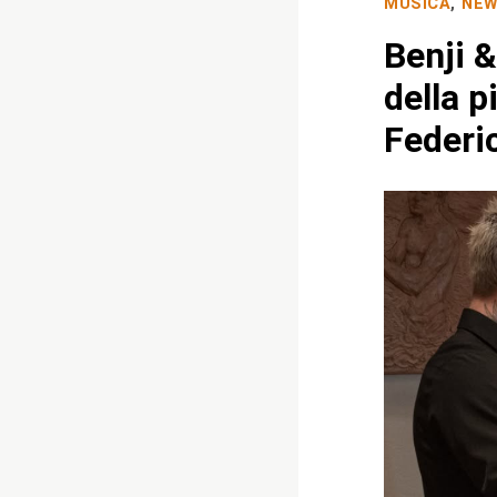
MUSICA
,
NE
Benji &
della p
Federic