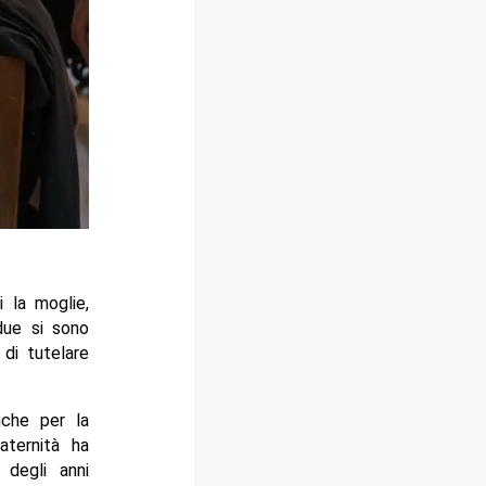
 la moglie,
due si sono
di tutelare
nche per la
aternità ha
 degli anni