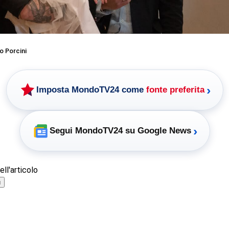
o Porcini
›
Imposta MondoTV24 come
fonte preferita
›
Segui MondoTV24 su Google News
ll'articolo
ù