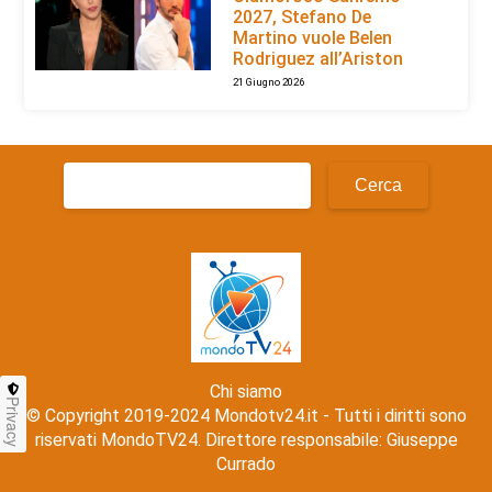
2027, Stefano De
Martino vuole Belen
Rodriguez all’Ariston
21 Giugno 2026
Ricerca
per:
Chi siamo
Privacy
© Copyright 2019-2024 Mondotv24.it - Tutti i diritti sono
riservati MondoTV24. Direttore responsabile: Giuseppe
Currado