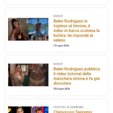
GOSSIP
Belen Rodriguez in
topless al timone, il
video in barca scatena la
bufera: lei risponde al
veleno
13 Luglio 2026
GOSSIP
Belen Rodriguez pubblica
il video tutorial della
maschera intima e fa già
discutere
25 Giugno 2026
FESTIVAL DI SANREMO
Clamoroso Sanremo