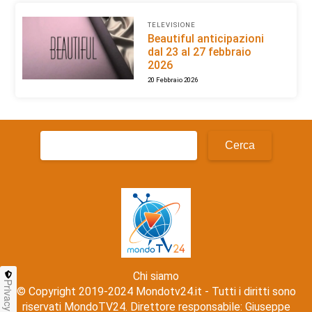
TELEVISIONE
Beautiful anticipazioni
dal 23 al 27 febbraio
2026
20 Febbraio 2026
Ricerca
per:
Chi siamo
Privacy
© Copyright 2019-2024 Mondotv24.it - Tutti i diritti sono
riservati MondoTV24. Direttore responsabile: Giuseppe