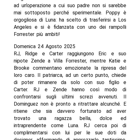
ad un’operazione a cui suo padre non si sarebbe
mai sottoposto perché sperimentale. Poppy è
orgogliosa di Luna: ha scelto di trasferirsi a Los
Angeles e si è fidanzata con uno dei rampolli
Forrester più ambiti!
Domenica 24 Agosto 2025
RJ, Ridge e Carter raggiungono Eric e suo
nipote Zende a Villa Forrester, mentre Katie e
Brooke commentano emozionate la ripresa del
loro caro. Il patriarca, ad un certo punto, chiede
di poter rimanere da solo con suo figlio e
Carter. RJ e Zende hanno così modo di
confrontarsi sugli ultimi screzi avvenuti. Il
Dominguez non è pronto a ritrattare alcunché. E
ritiene che sia davvero fortunato ad aver
trovato una ragazza bella, dolce ed
intraprendente come Luna. RJ cerca poi di
complimentarsi con lui per le sue doti da
designer, affermando di apprezzarlo tantissimo.