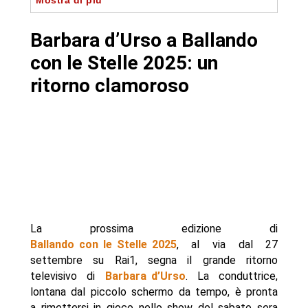
Mostra di più
- Cachet da capogiro: fino a 70mila euro a
puntata
Barbara d’Urso a Ballando
- Un cast ancora in costruzione
con le Stelle 2025: un
- Autore
ritorno clamoroso
La prossima edizione di
Ballando con le Stelle 2025
, al via dal 27
settembre su Rai1, segna il grande ritorno
televisivo di
Barbara d’Urso
. La conduttrice,
lontana dal piccolo schermo da tempo, è pronta
a rimettersi in gioco nello show del sabato sera