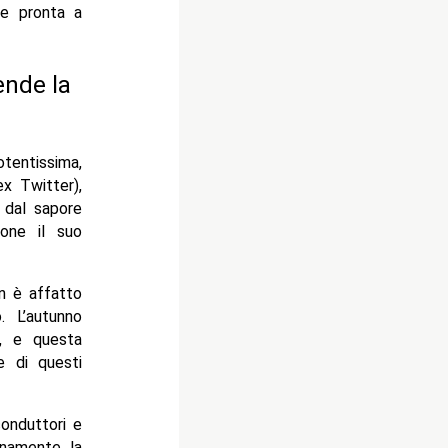
te pronta a
ende la
tentissima,
ex Twitter),
 dal sapore
ione il suo
on è affatto
. L’autunno
i, e questa
e di questi
conduttori e
ianamente la