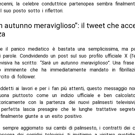
cenni, la celebre conduttrice partenopea sembra finalmen
il suo posto sotto i riflettori.
n autunno meraviglioso”: il tweet che acc
za
e il panico mediatico è bastata una semplicissima, ma po
 parole. Condividendo un post sul suo profilo ufficiale X (l’
evisiva ha scritto:
“Sarà un autunno meraviglioso”
. Una frase
o imminente che ha immediatamente mandato in fibrillaz
rcito di follower.
ddetti ai lavori e per i fan più attenti, questo messaggio n
uona piuttosto come un indizio ufficiale e ben calcolato
toricamente con la partenza dei nuovi palinsesti televisiv
 perfetta lascia presagire che le lunghe trattative segret
finalmente giunte a un esito positivo.
 sempre aggiornato sui cambi di palinsesto, i contratti dei 
roscena dei corridoi televisivi, ti invitiamo a visitare quotid