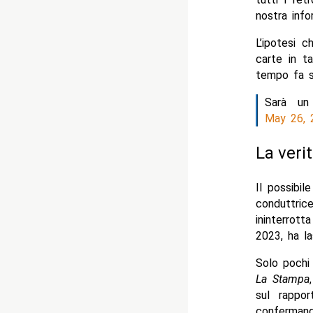
nostra inf
L’ipotesi 
carte in t
tempo fa s
Sarà un
May 26, 
La veri
Il possibil
conduttric
ininterrott
2023, ha la
Solo pochi 
La Stampa
sul rappo
confermando