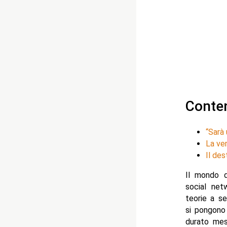
Conte
“Sarà
La ver
Il des
Il mondo d
social net
teorie a s
si pongono
durato mes