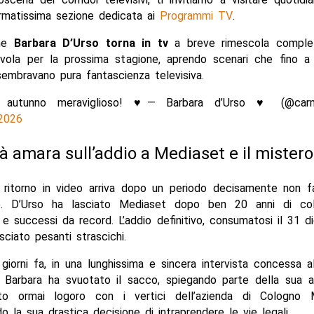
ormatissima sezione dedicata ai
Programmi TV
.
che
Barbara D’Urso torna in tv
a breve rimescola comple
avola per la prossima stagione, aprendo scenari che fino a
embravano pura fantascienza televisiva.
 autunno meraviglioso! ♥️— Barbara d’Urso ♥️ (@carme
2026
tà amara sull’addio a Mediaset e il mistero
e ritorno in video arriva dopo un periodo decisamente non f
e. D’Urso ha lasciato Mediaset dopo ben 20 anni di col
a e successi da record. L’addio definitivo, consumatosi il 31 
sciato pesanti strascichi.
giorni fa, in una lunghissima e sincera intervista concessa a
, Barbara ha svuotato il sacco, spiegando parte della sua a
rto ormai logoro con i vertici dell’azienda di Cologno
 la sua drastica decisione di intraprendere le vie legali.