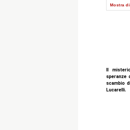
-- Il desti
Mostra di
- Autore
Il mister
speranze d
scambio di
Lucarelli.