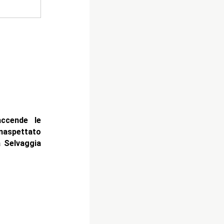
accende le
inaspettato
a Selvaggia