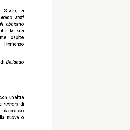
i Stato, la
erano stati
ali abbiamo
bbi, la sua
come ospite
 l’immenso
 di
Ballando
con un’altra
ti
rumors
di
n clamoroso
lla nuova e