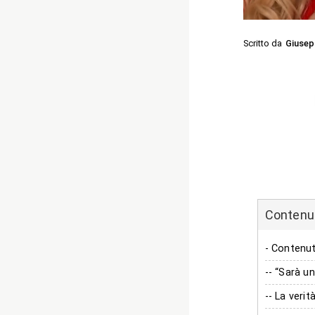
Scritto da
Giusep
Contenuti
- Contenu
-- “Sarà u
-- La veri