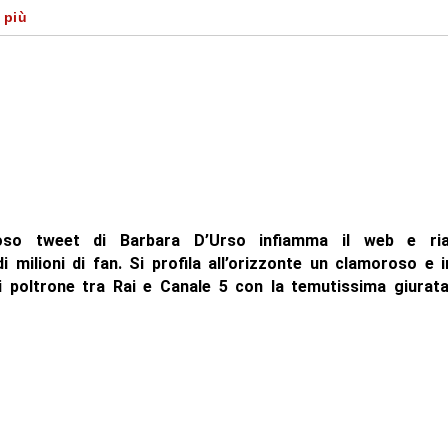
no incrociato con Selvaggia Lucarelli
 più
ioso tweet di Barbara D’Urso infiamma il web e ri
i milioni di fan. Si profila all’orizzonte un clamoroso e 
 poltrone tra Rai e Canale 5 con la temutissima giurat