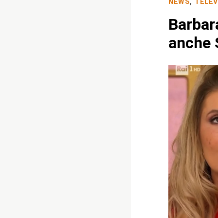
NEWS
,
TELEV
Barbar
anche 