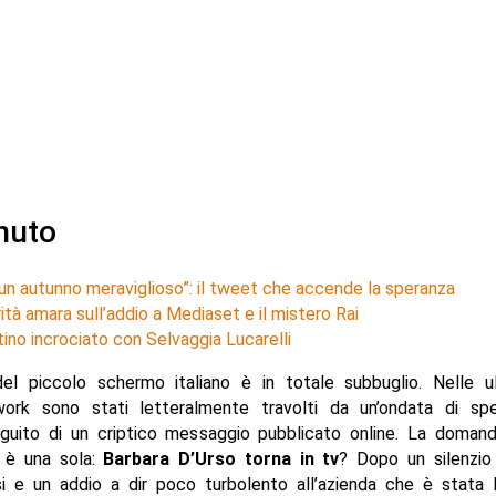
nuto
 un autunno meraviglioso”: il tweet che accende la speranza
ità amara sull’addio a Mediaset e il mistero Rai
tino incrociato con Selvaggia Lucarelli
el piccolo schermo italiano è in totale subbuglio. Nelle ul
work sono stati letteralmente travolti da un’ondata di spe
eguito di un criptico messaggio pubblicato online. La domand
 è una sola:
Barbara D’Urso torna in tv
? Dopo un silenzio
i e un addio a dir poco turbolento all’azienda che è stata 