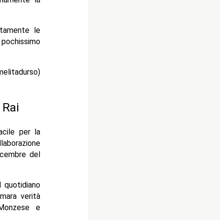
tamente le
 pochissimo
litadurso)
 Rai
acile per la
laborazione
dicembre del
l quotidiano
mara verità
 Monzese e