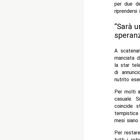
per due de
riprendersi 
“Sarà u
speran
A scatenar
manciata di
la star tel
di annunci
nutrito ese
Per molti a
casuale. S
coincide s
tempistica
mesi siano 
Per restare
tutti i ret