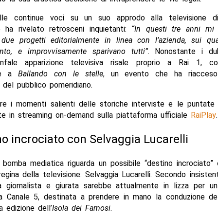
lle continue voci su un suo approdo alla televisione d
e ha rivelato retrosceni inquietanti:
“In questi tre anni mi 
i due progetti editorialmente in linea con l’azienda, sui qu
anto, e improvvisamente sparivano tutti”
. Nonostante i du
onfale apparizione televisiva risale proprio a Rai 1, 
ne a
Ballando con le stelle
, un evento che ha riacceso
 del pubblico pomeridiano.
re i momenti salienti delle storiche interviste e le puntate
te in streaming on-demand sulla piattaforma ufficiale
RaiPlay
.
ino incrociato con Selvaggia Lucarelli
bomba mediatica riguarda un possibile “destino incrociato” 
regina della televisione: Selvaggia Lucarelli. Secondo insisten
 la giornalista e giurata sarebbe attualmente in lizza per u
a Canale 5, destinata a prendere in mano la conduzione de
a edizione dell’
Isola dei Famosi
.