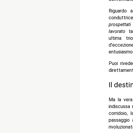
Riguardo a
conduttric
prospettat
lavorato t
ultima tri
d’eccezio
entusiasmo
Puoi rivede
direttamen
Il dest
Ma la vera 
indiscussa 
corridoio,
passaggio 
rivoluzionat