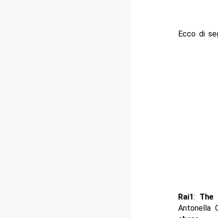
Ecco di seg
Rai1
:
The 
Antonella C