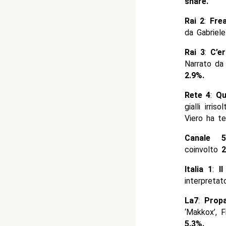
share.
Rai 2
:
Fre
da Gabriele
Rai 3
:
C’e
Narrato da 
2.9%
.
Rete 4
:
Qu
gialli irri
Viero ha t
Canale 5
coinvolto
2
Italia 1
:
Il
interpreta
La7
:
Prop
‘Makkox’, 
5.3%.