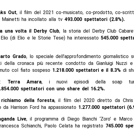
aks Out
, il film del 2021 co-musicato, co-prodotto, co-scrit
 Mainetti ha incollato alla tv
493.000 spettatori (2.8%).
ra una volta il Derby Club
, la storia del Derby Club Cabare
Elio (di Elio e le Storie Tese) ha interessato
545.000 spetta
arto Grado
, lo speciale dell’approfondimento giornalistico s
solti della cronaca più recente condotto da Gianluigi Nuzzi 
enuto col fiato sospeso
1.218.000 spettatori e il 8.3%
di sh
:
Terra Amara
, i nuovi episodi della soap tu
.854.000 spettatori con uno share del 16.2%.
 richiamo della foresta
, il film del 2020 diretto da Chri
to da Harrison Ford ha appassionato
1.277.000 spettatori (6
aganda Live
, il programma di Diego Bianchi ‘Zoro’ e Marco
Francesca Schianchi, Paolo Celata ha registrato
745.000 spet