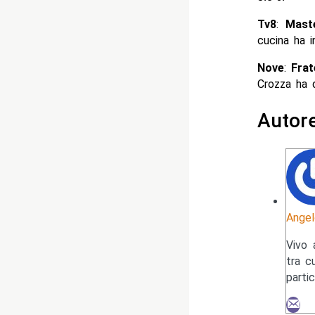
Tv8
:
Maste
cucina ha i
Nove
:
Frat
Crozza ha 
Autor
Angel
Vivo 
tra c
parti