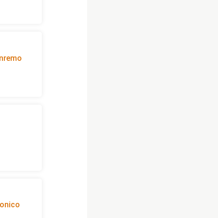
anremo
conico