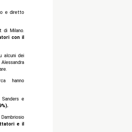
to e diretto
t di Milano.
tori con il
u alcuni dei
e Alessandra
are.
rca hanno
s Sanders e
.9%)
.
 Dambriosio
tatori e il