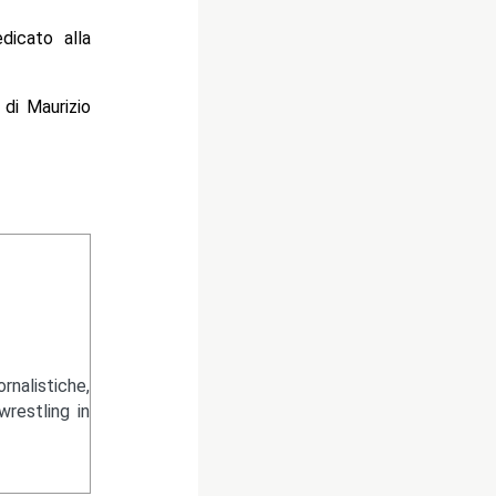
dicato alla
di Maurizio
nalistiche,
wrestling in