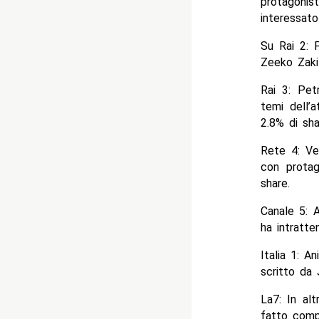
protagonist
interessato
Su Rai 2: 
Zeeko Zaki 
Rai 3: Pet
temi dell’a
2.8% di sha
Rete 4: Ve
con protag
share.
Canale 5: A
ha intratte
Italia 1: A
scritto da 
La7: In al
fatto compa