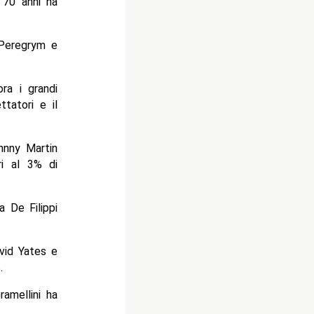
i 70 anni ha
 Peregrym e
ra i grandi
ttatori e il
hnny Martin
ri al 3% di
a De Filippi
avid Yates e
.
amellini ha