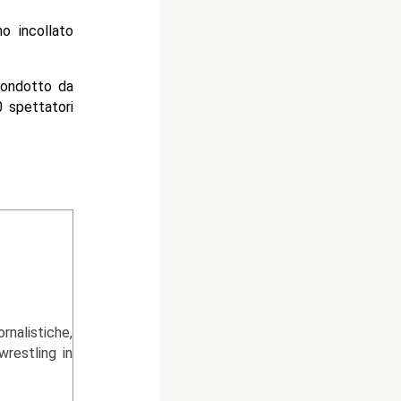
o incollato
condotto da
 spettatori
nalistiche,
wrestling in