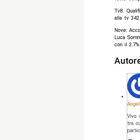
Tv8: Quali
alla tv 342
Nove: Acco
Luca Sommi
con il 2.7%
Autor
Angel
Vivo 
tra c
parti