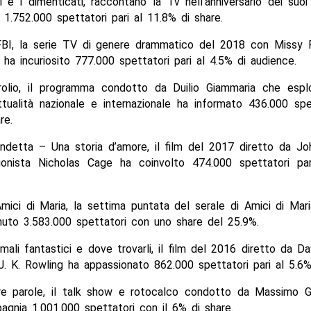
i e i dimenticati, raccontano la Tv nell’anniversario dei suo
 1.752.000 spettatori pari al 11.8% di share.
FBI, la serie TV di genere drammatico del 2018 con Missy
ha incuriosito 777.000 spettatori pari al 4.5% di audience.
rolio, il programma condotto da Duilio Giammaria che esplo
ttualità nazionale e internazionale ha informato 436.000 spe
re.
ndetta – Una storia d’amore, il film del 2017 diretto da Jo
onista Nicholas Cage ha coinvolto 474.000 spettatori pa
mici di Maria, la settima puntata del serale di Amici di Mari
nuto 3.583.000 spettatori con uno share del 25.9%.
nimali fantastici e dove trovarli, il film del 2016 diretto da D
J. K. Rowling ha appassionato 862.000 spettatori pari al 5.6%
tre parole, il talk show e rotocalco condotto da Massimo Gr
gnia 1.001.000 spettatori con il 6% di share.