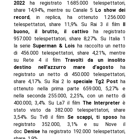
2022
ha registrato 1.685.000 telespettatori,
share 14,94%, mentre su Canale 5
Lo show dei
record
, in replica, ha ottenuto 1.256.000
telespettatori, share 11,9%. Su Rai 3 il film
Il
buono, il brutto, il cattivo
ha registrato
957.000 telespettatori, share 8,27%. Su Italia 1
la serie
Superman & Lois
ha raccolto un netto
di 456.000 telespettatori, share 4,21%, mentre
su Rete 4 il film
Travolti da un insolito
destino nell’azzurro mare d’agosto
ha
registrato un netto di 450.000 telespettatori,
share 4,17%. Su Rai 2 lo
speciale Tg2 Post
ha
ottenuto nella prima parte 659.000, 5,27% e
nella seconda 255.000, 2,25%, con un netto di
400.000, 3,4%. Su La7 il film
The Interpreter
è
stato visto da 382.000 telespettatori, share
3,54%. Su Tv8 il film
Se scappi, ti sposo
ha
registrato 352.000, 3,1% e su Nove il
doc
Denise
ha registrato 192.000 telespettatori,
share 1,9%.