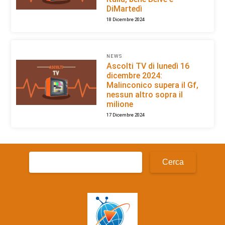
DiMartedì
18 Dicembre 2024
NEWS
Ascolti TV di lunedì 16
dicembre 2024:
Malinconico supera il Gf,
nessun altro sopra il
milione
17 Dicembre 2024
Ricerca
per: