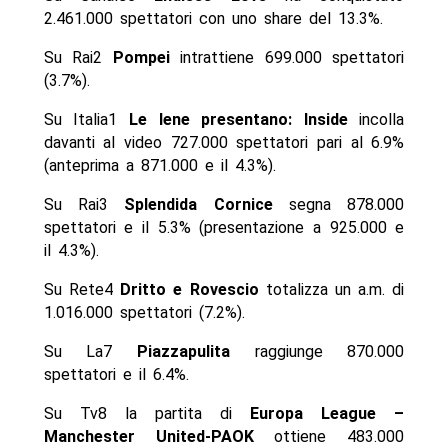
2.461.000 spettatori con uno share del 13.3%.
Su Rai2
Pompei
intrattiene 699.000 spettatori
(3.7%).
Su Italia1
Le Iene presentano: Inside
incolla
davanti al video 727.000 spettatori pari al 6.9%
(anteprima a 871.000 e il 4.3%).
Su Rai3
Splendida Cornice
segna 878.000
spettatori e il 5.3% (presentazione a 925.000 e
il 4.3%).
Su Rete4
Dritto e Rovescio
totalizza un a.m. di
1.016.000 spettatori (7.2%).
Su La7
Piazzapulita
raggiunge 870.000
spettatori e il 6.4%.
Su Tv8 la partita di
Europa League –
Manchester United-PAOK
ottiene 483.000