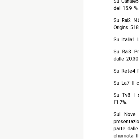
Su Canale5
del 15.9 %.
Su Rai2 N.C
Origins 518
Su Italia1 
Su Rai3 Pr
dalle 20:30
Su Rete4 Fu
Su La7 Il c
Su Tv8 I d
l’1.7%.
Sul Nove 
presentazi
parte dall
chiamata Il