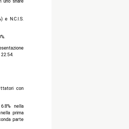
n uno share
) e N.C.I.S.
0%.
esentazione
 22:54.
ttatori con
6.8% nella
nella prima
conda parte