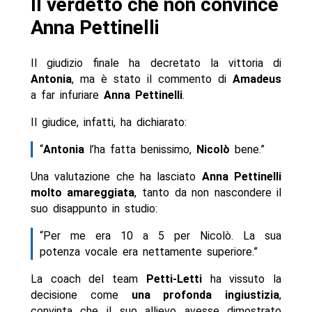
Il verdetto che non convince
Anna Pettinelli
Il giudizio finale ha decretato la vittoria di
Antonia
, ma è stato il commento di
Amadeus
a far infuriare
Anna Pettinelli
.
Il giudice, infatti, ha dichiarato:
“
Antonia
l’ha fatta benissimo,
Nicolò
bene.”
Una valutazione che ha lasciato
Anna Pettinelli
molto amareggiata
, tanto da non nascondere il
suo disappunto in studio:
“Per me era 10 a 5 per Nicolò. La sua
potenza vocale era nettamente superiore.”
La coach del team
Petti-Letti
ha vissuto la
decisione come
una profonda ingiustizia
,
convinta che il suo allievo avesse dimostrato