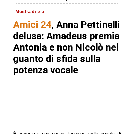
- Amici 24: la competizione si accende
Mostra di più
- Autore
Amici 24
, Anna Pettinelli
delusa: Amadeus premia
Antonia e non Nicolò nel
guanto di sfida sulla
potenza vocale
È scoppiata una nuova tensione nella scuola di