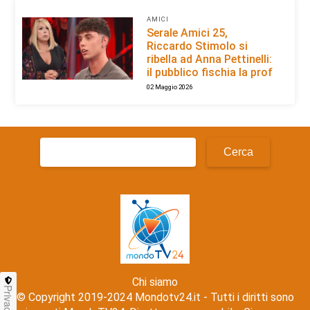
AMICI
Serale Amici 25,
Riccardo Stimolo si
ribella ad Anna Pettinelli:
il pubblico fischia la prof
02 Maggio 2026
Ricerca
per:
Chi siamo
Privacy
© Copyright 2019-2024 Mondotv24.it - Tutti i diritti sono