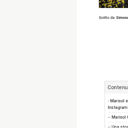
Scritto da
Simon
Contenuti
- Marisol e
Instagram
-- Marisol
-- Una stor