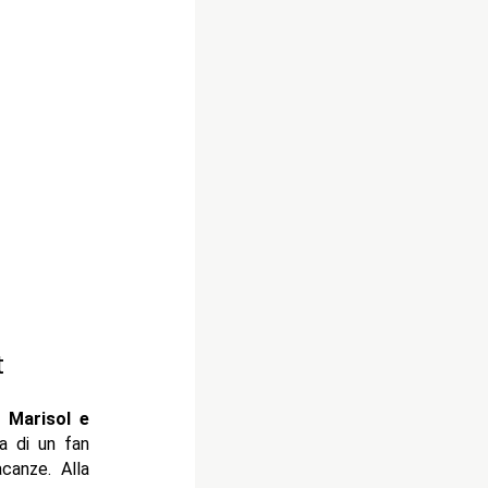
t
e:
Marisol e
a di un fan
canze. Alla