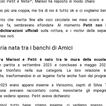
n Petit è finita?”, Marisol ha risposto in modo chiaro:
o più una coppia, ma tra di noi è tutto ok e ci vogliamo ben
o che mette fine alle voci circolate nei mesi scorsi e 
po fa, sembravano infondate. Al momento
Petit non 
dichiarazioni ufficiali
sulla rottura, e i motivi della sepa
esi noti.
ria nata tra i banchi di Amici
ra Marisol e Petit è nato tra le mura della scuola
ione partita a settembre 2023 e conclusasi a maggio 202
 ha trionfato nella sua categoria. La loro relazione è
te, trasformandosi in un legame forte anche fuori dal progr
025 erano apparsi insieme a
Verissimo
, ospiti di Silvia 
sione avevano raccontato come, nonostante gli impegni 
 a vedersi spesso. Petit aveva dichiarato:
risol tutto bene, stiamo insieme, ci vediamo spesso