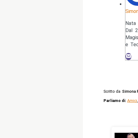
Simon
Nata 
Dal 2
Magis
e Ted
Scritto da
Simona 
Parliamo di:
Amici