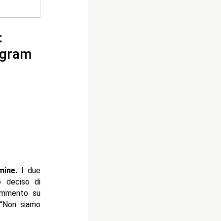
:
tagram
mine.
I due
 deciso di
commento su
 “Non siamo