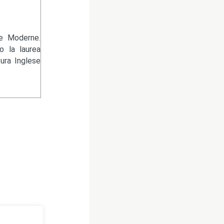
re Moderne.
 la laurea
tura Inglese