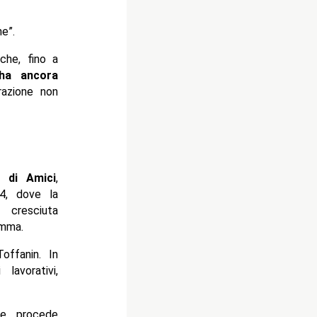
e”.
che, fino a
ha ancora
razione non
 di Amici
,
4, dove la
 cresciuta
amma.
Toffanin. In
lavorativi,
 e procede