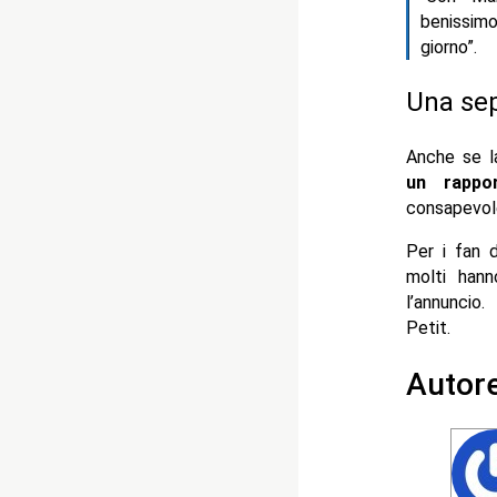
benissim
giorno”.
Una se
Anche se l
un rappo
consapevole
Per i fan 
molti hann
l’annuncio
Petit.
Autor