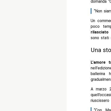
domanda “Co
“Non siam
Un comment
poco tem
rilasciato 
sono stati r
Una sto
L’amore t
nell’ediz
ballerina
gradualmen
A marzo 2
quell’occa
riuscissero
“Con Ma