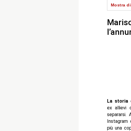
Mostra di
-- Una sep
- Autore
Mariso
l’annu
La storia 
ex allievi
separarsi.
Instagram 
più una cop