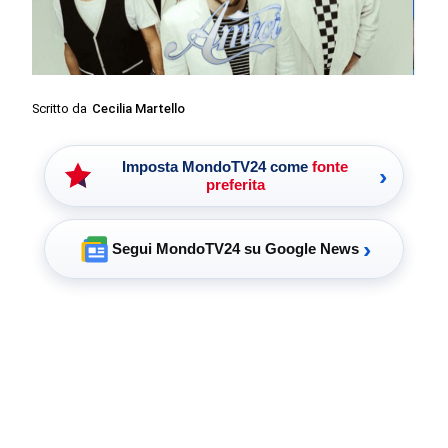
Scritto da
Cecilia Martello
Imposta MondoTV24 come
fonte
›
preferita
›
Segui MondoTV24 su Google News