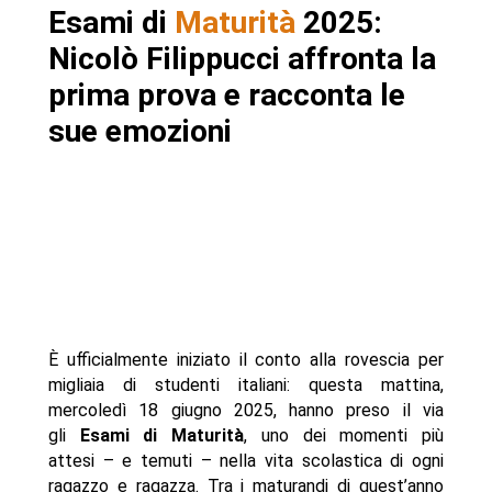
Esami di
Maturità
2025:
-- La notte prima degli esami: Nicolò racconta
emozione e preparazione
Nicolò Filippucci affronta la
- Autore
prima prova e racconta le
sue emozioni
È ufficialmente iniziato il conto alla rovescia per
migliaia di studenti italiani: questa mattina,
mercoledì 18 giugno 2025, hanno preso il via
gli
Esami di Maturità
, uno dei momenti più
attesi – e temuti – nella vita scolastica di ogni
ragazzo e ragazza. Tra i maturandi di quest’anno