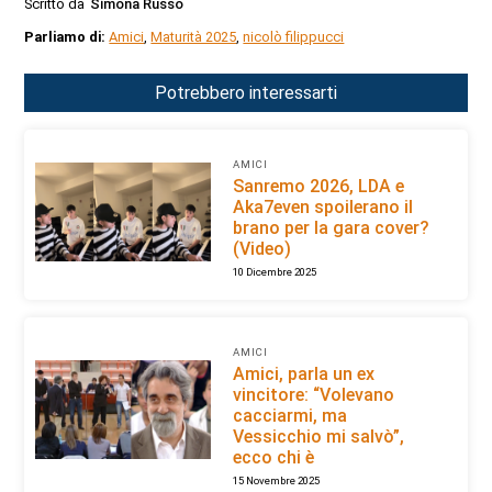
Scritto da
Simona Russo
Parliamo di:
Amici
,
Maturità 2025
,
nicolò filippucci
Potrebbero interessarti
AMICI
Sanremo 2026, LDA e
Aka7even spoilerano il
brano per la gara cover?
(Video)
10 Dicembre 2025
AMICI
Amici, parla un ex
vincitore: “Volevano
cacciarmi, ma
Vessicchio mi salvò”,
ecco chi è
15 Novembre 2025