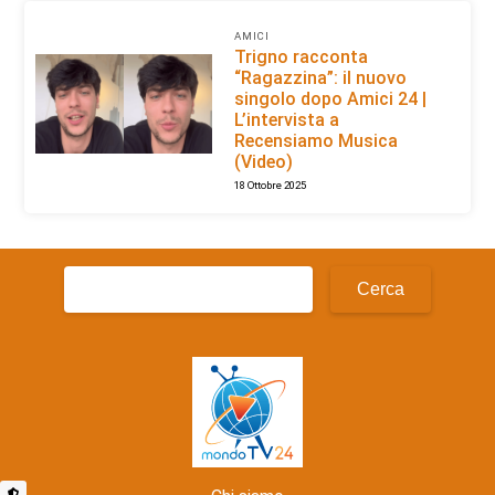
AMICI
Trigno racconta
“Ragazzina”: il nuovo
singolo dopo Amici 24 |
L’intervista a
Recensiamo Musica
(Video)
18 Ottobre 2025
Ricerca
per: