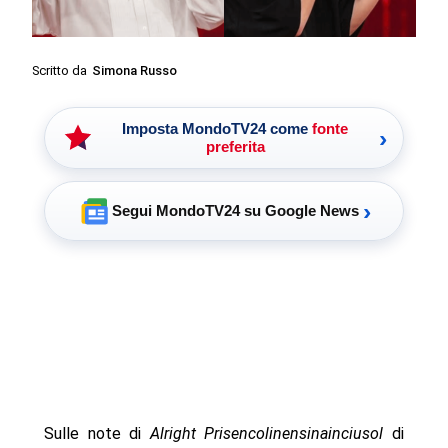
Scritto da
Simona Russo
Imposta MondoTV24 come
fonte
›
preferita
›
Segui MondoTV24 su Google News
Sulle note di
Alright
Prisencolinensinainciusol
di