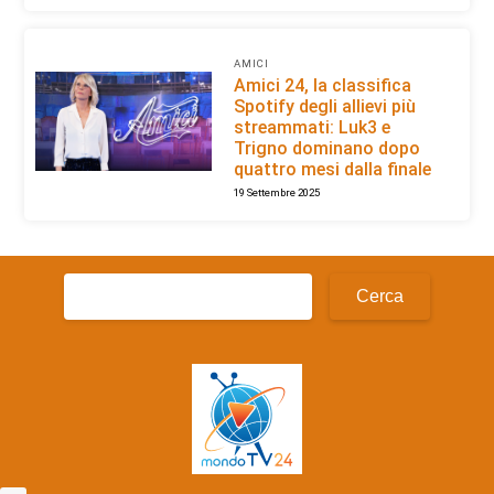
AMICI
Amici 24, la classifica
Spotify degli allievi più
streammati: Luk3 e
Trigno dominano dopo
quattro mesi dalla finale
19 Settembre 2025
Ricerca
per: