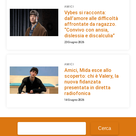
AMICI
Vybes si racconta:
dall’amore alle difficoltà
affrontate da ragazzo.
“Convivo con ansia,
dislessia e discalculia”
23 Giugno 2026
AMICI
Amici, Mida esce allo
scoperto: chi è Valery, la
nuova fidanzata
presentata in diretta
radiofonica
14 Giugno 2026
Ricerca
per: