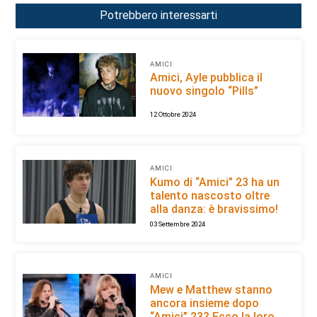
Potrebbero interessarti
AMICI
Amici, Ayle pubblica il
nuovo singolo “Pills”
12 Ottobre 2024
AMICI
Kumo di “Amici” 23 ha un
talento nascosto oltre
alla danza: è bravissimo!
03 Settembre 2024
AMICI
Mew e Matthew stanno
ancora insieme dopo
“Amici” 23? Ecco la loro