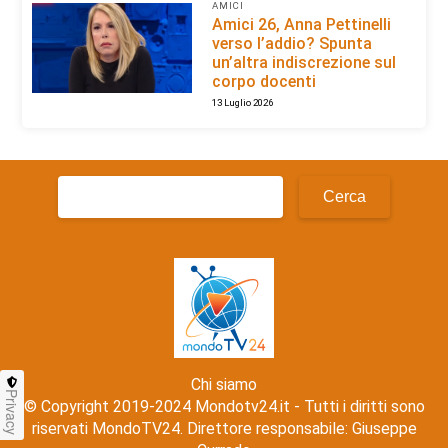
AMICI
Amici 26, Anna Pettinelli
verso l’addio? Spunta
un’altra indiscrezione sul
corpo docenti
13 Luglio 2026
Ricerca
per:
Chi siamo
Privacy
© Copyright 2019-2024 Mondotv24.it - Tutti i diritti sono
riservati MondoTV24. Direttore responsabile: Giuseppe