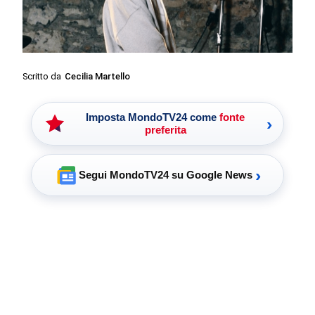
Scritto da
Cecilia Martello
Imposta MondoTV24 come
fonte
›
preferita
›
Segui MondoTV24 su Google News