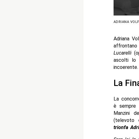
ADRIANA VOL
Adriana Vo
affrontano
Lucarelli
(op
ascolti lo
incoerente.
La Fin
La concorre
è sempre 
Manzini de
(televoto 
trionfa Adr