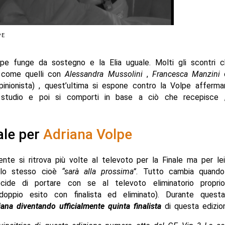
PE
lpe funge da sostegno e la Elia uguale. Molti gli scontri 
 come quelli con
Alessandra Mussolini
,
Francesca Manzini
inionista) , quest’ultima si espone contro la Volpe afferma
 studio e poi si comporti in base a ciò che recepisce ,
ale per
Adriana Volpe
nte si ritrova più volte al televoto per la Finale ma per lei 
lo stesso cioè
“sarà alla prossima”
. Tutto cambia quando
cide di portare con se al televoto eliminatorio propri
doppio esito con finalista ed eliminato). Durante quest
iana diventando ufficialmente quinta finalista
di questa edizio