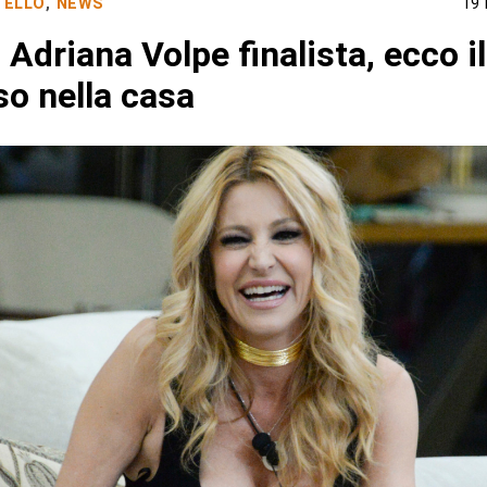
TELLO
,
NEWS
19
 Adriana Volpe finalista, ecco i
so nella casa