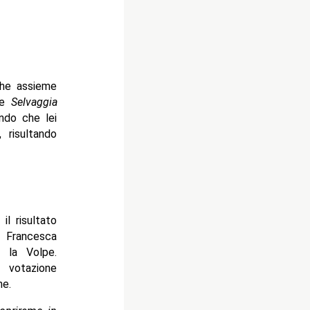
che assieme
e
Selvaggia
ndo che lei
 risultando
il risultato
 Francesca
o la Volpe.
a votazione
ne.