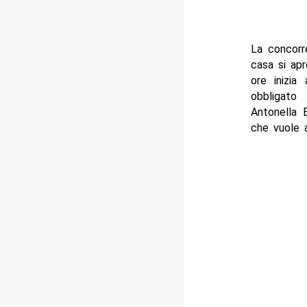
La concorr
casa si apr
ore inizia
obbligato
Antonella E
che vuole al