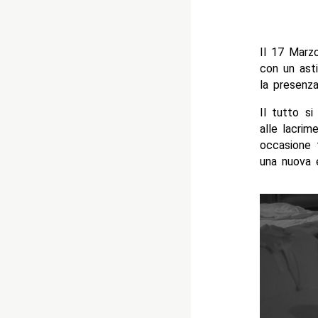
Il 17 Marzo
con un asti
la presenza
Il tutto s
alle lacri
occasione 
una nuova e