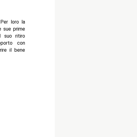
Per loro la
le sue prime
 suo ritiro
pporto con
rire il bene